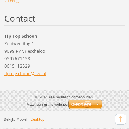
« Terug
Contact
Tip Top Schoon
Zuidwending 1
9699 PV Vriescheloo
0597671153
0615112529
tiptopsc
hoon@liv
e.nl
© 2014 Alle rechten voorbehouden.
Maak een gratis website
Bekijk:
Mobiel
|
Desktop