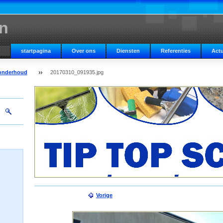
n
startpagina
Over ons
Diensten
Referenties
Actu
londerhoud
20170310_091935.jpg
Vorige