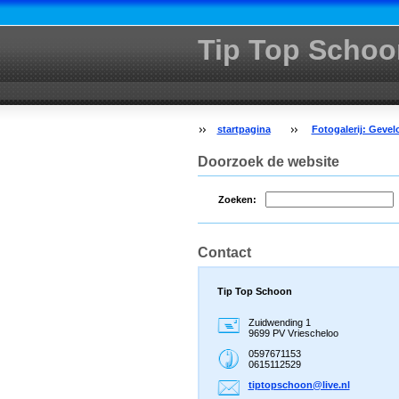
Tip Top Schoo
startpagina
Fotogalerij: Geve
Doorzoek de website
Zoeken:
Contact
Tip Top Schoon
Zuidwending 1
9699 PV Vriescheloo
0597671153
0615112529
tiptopsc
hoon@liv
e.nl