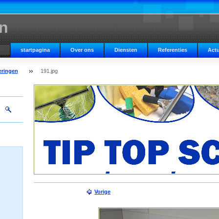
n
startpagina
Over ons
Diensten
Referenties
Actu
eringen
191.jpg
Vorige