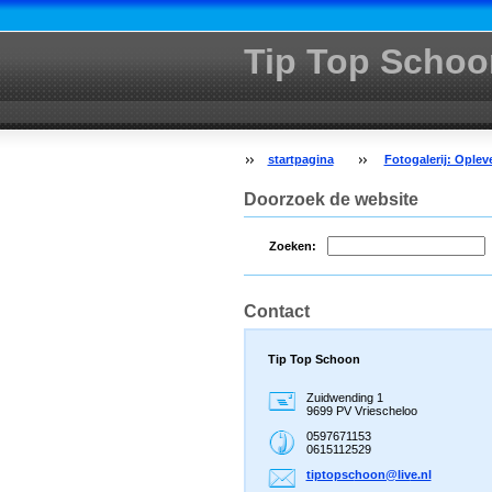
Tip Top Schoo
startpagina
Fotogalerij: Oplev
Doorzoek de website
Zoeken:
Contact
Tip Top Schoon
Zuidwending 1
9699 PV Vriescheloo
0597671153
0615112529
tiptopsc
hoon@liv
e.nl