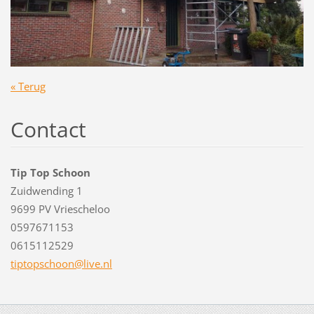
« Terug
Contact
Tip Top Schoon
Zuidwending 1
9699 PV Vriescheloo
0597671153
0615112529
tiptopsc
hoon@liv
e.nl